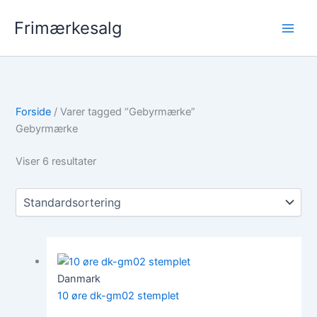
Gå
Frimærkesalg
til
indholdet
Forside
/ Varer tagged “Gebyrmærke”
Gebyrmærke
Viser 6 resultater
Danmark
10 øre dk-gm02 stemplet