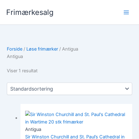
Gå
Frimærkesalg
til
indholdet
Forside
/
Løse frimærker
/ Antigua
Antigua
Viser 1 resultat
Antigua
Sir Winston Churchill and St. Paul’s Cathedral in