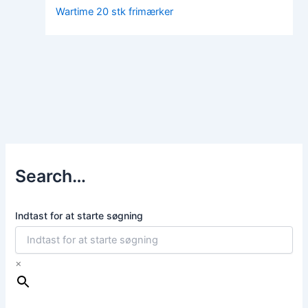
Wartime 20 stk frimærker
Search…
Indtast for at starte søgning
×