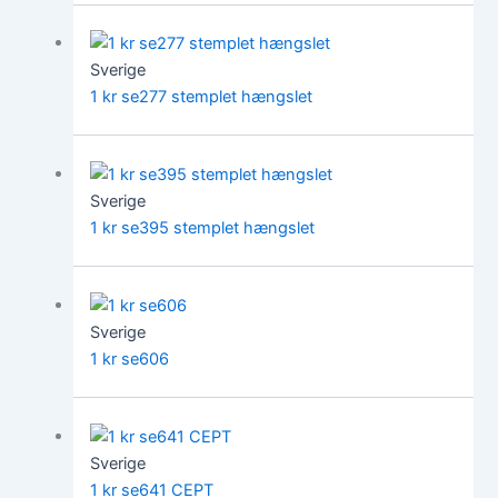
Sverige
1 kr se277 stemplet hængslet
Sverige
1 kr se395 stemplet hængslet
Sverige
1 kr se606
Sverige
1 kr se641 CEPT