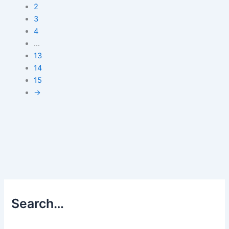
2
3
4
…
13
14
15
→
Search…