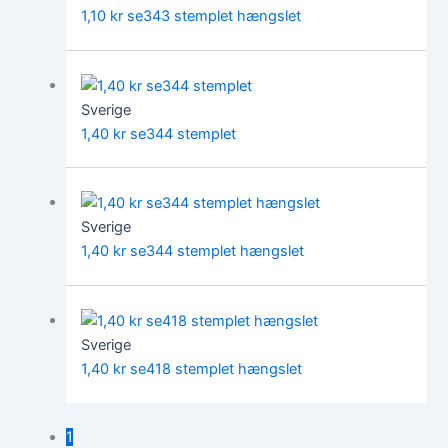
1,10 kr se343 stemplet hængslet
Sverige
1,40 kr se344 stemplet
Sverige
1,40 kr se344 stemplet hængslet
Sverige
1,40 kr se418 stemplet hængslet
1