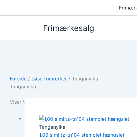
Frimær
Frimærkesalg
Forside
/
Løse frimærker
/ Tanganyika
Tanganyika
Viser 9 resultater
Tanganyika
1,00 s mi:tz-tn104 stemplet hængslet