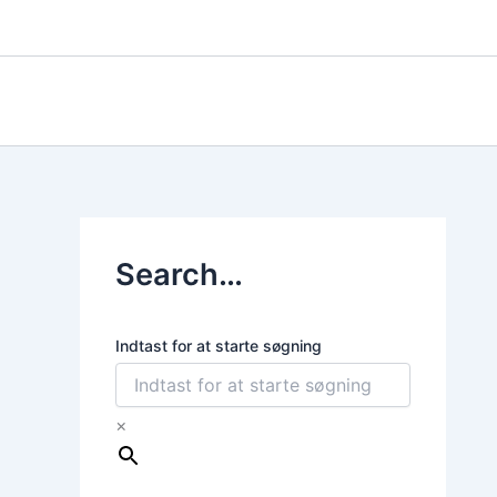
Gå
til
indholdet
Search…
Indtast for at starte søgning
×