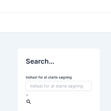
Gå
til
indholdet
Search…
Indtast for at starte søgning
×