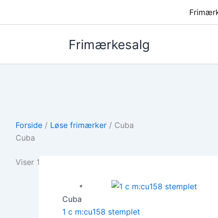
Frimær
Frimærkesalg
Forside
/
Løse frimærker
/ Cuba
Cuba
Viser 1–12 af 22 resultater
Cuba
1 c m:cu158 stemplet