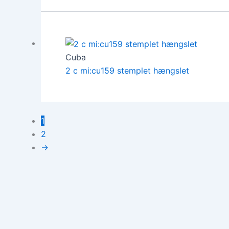
Cuba
2 c mi:cu159 stemplet hængslet
1
2
→