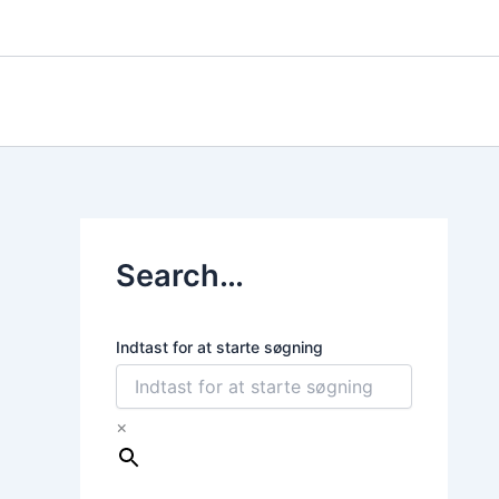
Gå
til
indholdet
Search…
Indtast for at starte søgning
×