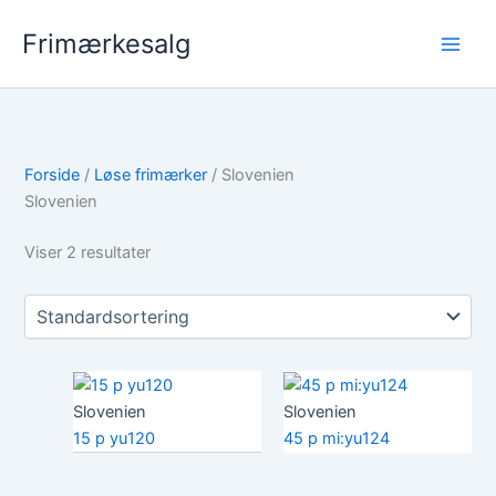
Gå
Frimærkesalg
til
indholdet
Forside
/
Løse frimærker
/ Slovenien
Slovenien
Viser 2 resultater
Slovenien
Slovenien
15 p yu120
45 p mi:yu124