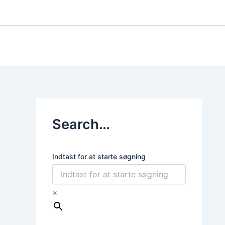
Gå
til
indholdet
Search…
Indtast for at starte søgning
×