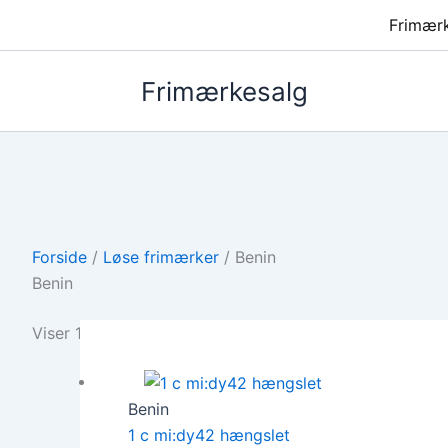
Frimær
Frimærkesalg
Forside
/
Løse frimærker
/ Benin
Benin
Viser 1 resultat
Benin
1 c mi:dy42 hængslet