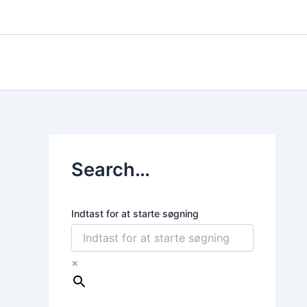
Gå
til
indholdet
Search…
Indtast for at starte søgning
×