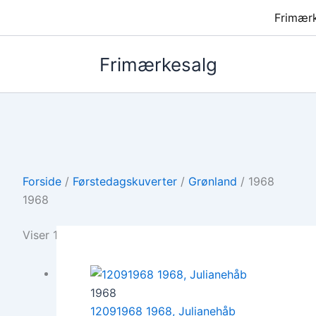
Frimær
Frimærkesalg
Forside
/
Førstedagskuverter
/
Grønland
/ 1968
1968
Viser 1–12 af 28 resultater
1968
12091968 1968, Julianehåb