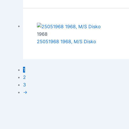
1968
25051968 1968, M/S Disko
1
2
3
→