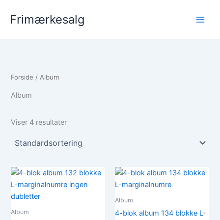
Gå
Frimærkesalg
til
indholdet
Forside
/ Album
Album
Viser 4 resultater
Album
Album
4-blok album 134 blokke L-