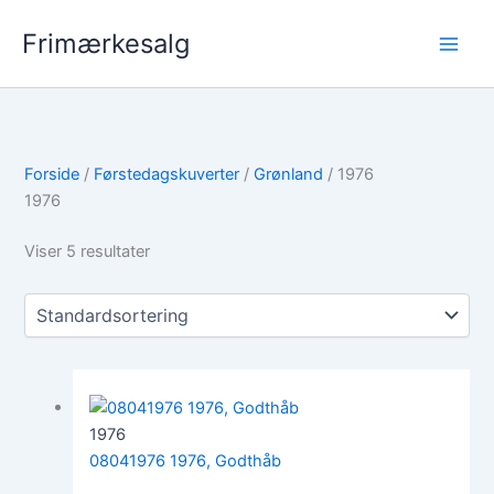
Gå
Frimærkesalg
til
indholdet
Forside
/
Førstedagskuverter
/
Grønland
/ 1976
1976
Viser 5 resultater
1976
08041976 1976, Godthåb