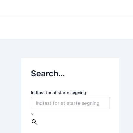
Gå
til
indholdet
Search…
Indtast for at starte søgning
×