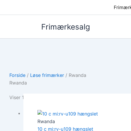
Frimær
Frimærkesalg
Forside
/
Løse frimærker
/ Rwanda
Rwanda
Viser 1–12 af 22 resultater
Rwanda
10 c mi:rv-u109 hængslet