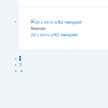
Rwanda
20 c mi:rv-u162 hængslet
1
2
→