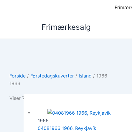
Frimær
Frimærkesalg
Forside
/
Førstedagskuverter
/
Island
/ 1966
1966
Viser 7 resultater
1966
04081966 1966, Reykjavík