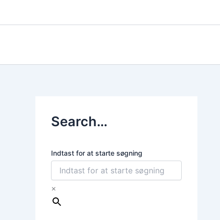
Gå
til
indholdet
Search…
Indtast for at starte søgning
×