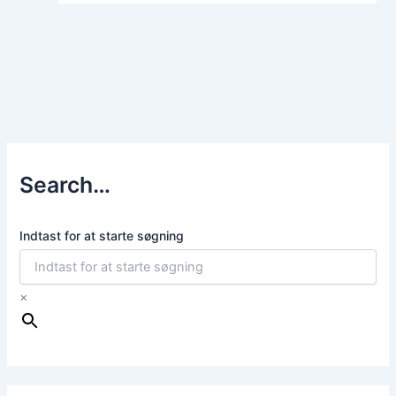
Search…
Indtast for at starte søgning
×