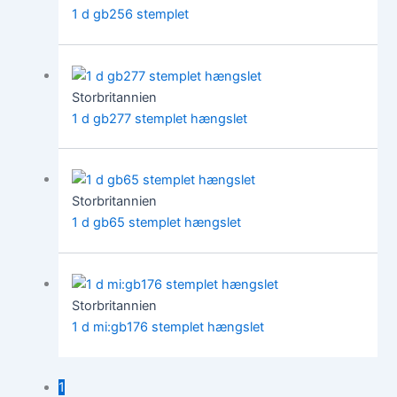
1 d gb256 stemplet
Storbritannien
1 d gb277 stemplet hængslet
Storbritannien
1 d gb65 stemplet hængslet
Storbritannien
1 d mi:gb176 stemplet hængslet
1