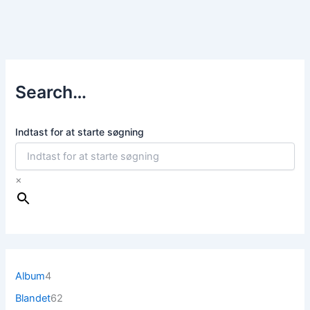
Search…
Indtast for at starte søgning
×
4
Album
4
v
6
Blandet
62
a