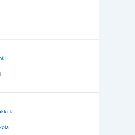
i
kola