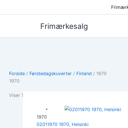
Frimær
Frimærkesalg
Forside
/
Førstedagskuverter
/
Finland
/ 1970
1970
Viser 1–12 af 19 resultater
1970
02011970 1970, Helsinki