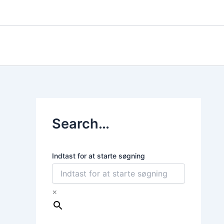
Gå
til
indholdet
Search…
Indtast for at starte søgning
×