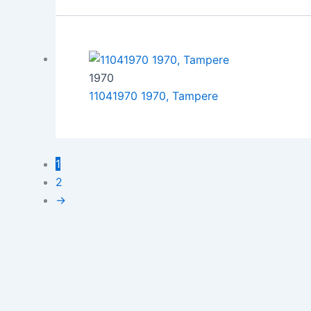
1970
11041970 1970, Tampere
1
2
→