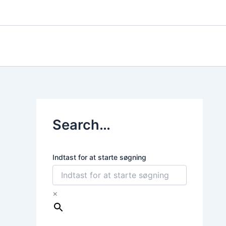
Gå
til
indholdet
Search…
Indtast for at starte søgning
×