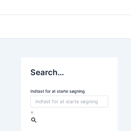
Gå
til
indholdet
Search…
Indtast for at starte søgning
×