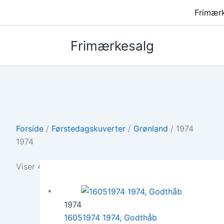
Frimær
Frimærkesalg
Forside
/
Førstedagskuverter
/
Grønland
/ 1974
1974
Viser 4 resultater
1974
16051974 1974, Godthåb