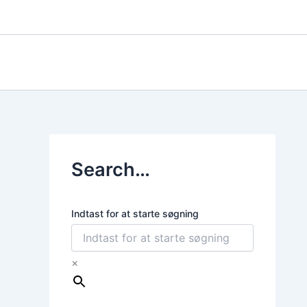
Gå
til
indholdet
Search…
Indtast for at starte søgning
×