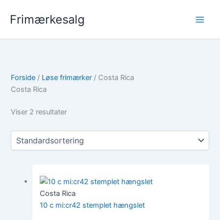
Gå
Frimærkesalg
til
indholdet
Forside
/
Løse frimærker
/ Costa Rica
Costa Rica
Viser 2 resultater
Costa Rica
10 c mi:cr42 stemplet hængslet