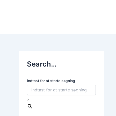
Gå
til
indholdet
Search…
Indtast for at starte søgning
×