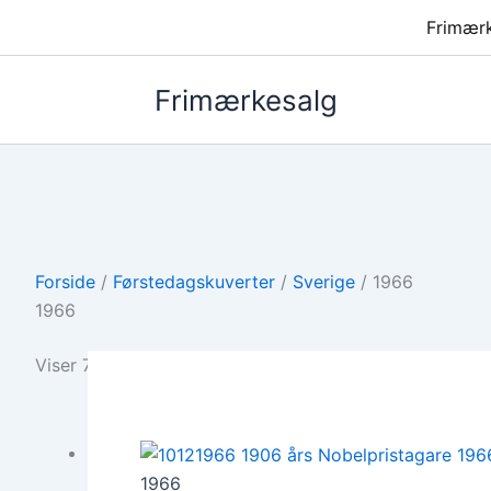
Frimær
Frimærkesalg
Forside
/
Førstedagskuverter
/
Sverige
/ 1966
1966
Viser 7 resultater
1966