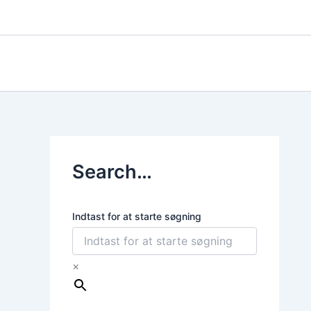
Gå
til
indholdet
Search…
Indtast for at starte søgning
×