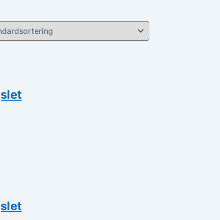
slet
slet