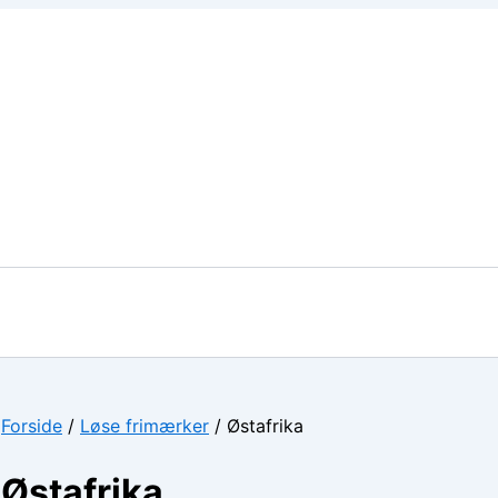
Forside
/
Løse frimærker
/ Østafrika
Østafrika