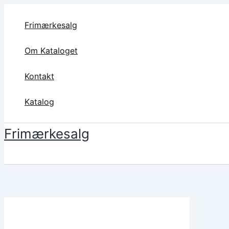
Gå
til
Frimærkesalg
indholdet
Om Kataloget
Kontakt
Katalog
Frimærkesalg