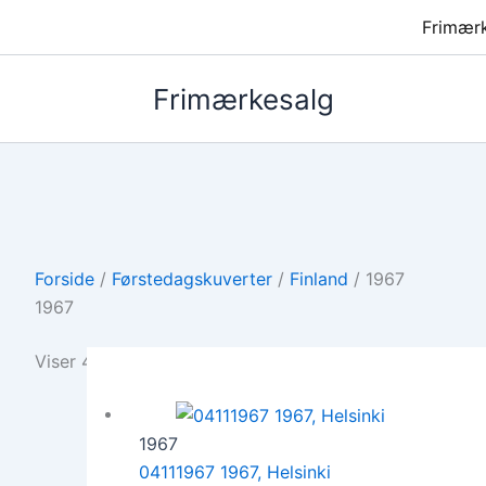
Frimær
Frimærkesalg
Forside
/
Førstedagskuverter
/
Finland
/ 1967
1967
Viser 4 resultater
1967
04111967 1967, Helsinki