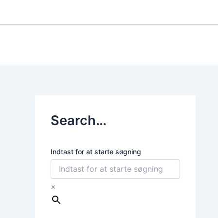
Gå
til
indholdet
Search…
Indtast for at starte søgning
×