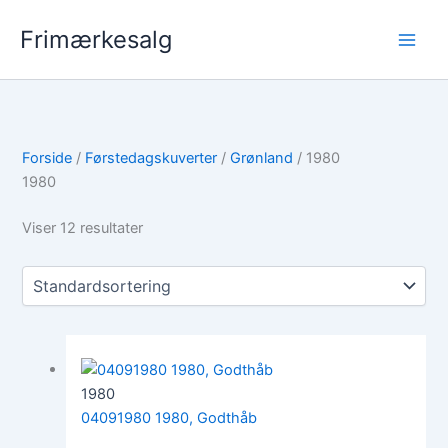
Gå
Frimærkesalg
til
indholdet
Forside
/
Førstedagskuverter
/
Grønland
/ 1980
1980
Viser 12 resultater
1980
04091980 1980, Godthåb