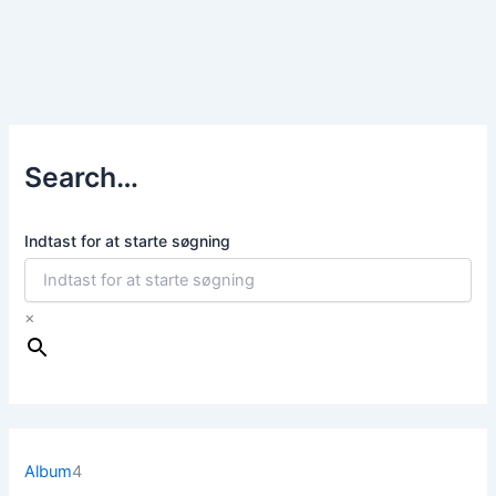
Search…
Indtast for at starte søgning
×
4
Album
4
v