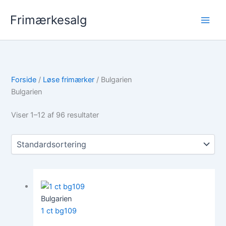
Gå
Frimærkesalg
til
indholdet
Forside
/
Løse frimærker
/ Bulgarien
Bulgarien
Viser 1–12 af 96 resultater
Bulgarien
1 ct bg109