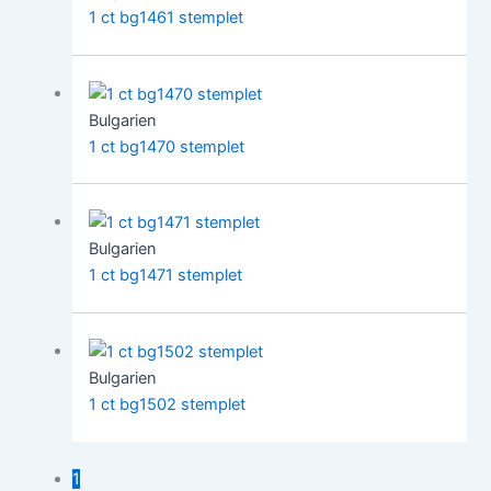
1 ct bg1461 stemplet
Bulgarien
1 ct bg1470 stemplet
Bulgarien
1 ct bg1471 stemplet
Bulgarien
1 ct bg1502 stemplet
1