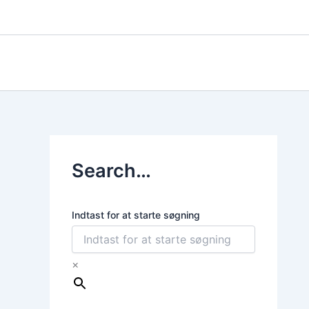
Gå
til
indholdet
Search…
Indtast for at starte søgning
×