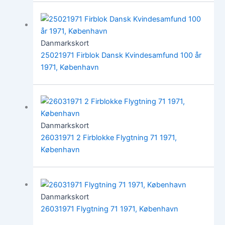
Danmarkskort
25021971 Firblok Dansk Kvindesamfund 100 år
1971, København
Danmarkskort
26031971 2 Firblokke Flygtning 71 1971,
København
Danmarkskort
26031971 Flygtning 71 1971, København