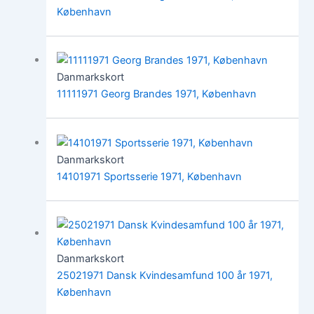
København
Danmarkskort
11111971 Georg Brandes 1971, København
Danmarkskort
14101971 Sportsserie 1971, København
Danmarkskort
25021971 Dansk Kvindesamfund 100 år 1971,
København