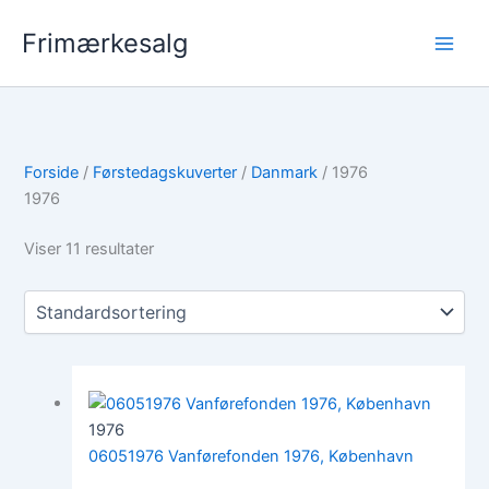
Gå
Frimærkesalg
til
indholdet
Forside
/
Førstedagskuverter
/
Danmark
/ 1976
1976
Viser 11 resultater
1976
06051976 Vanførefonden 1976, København