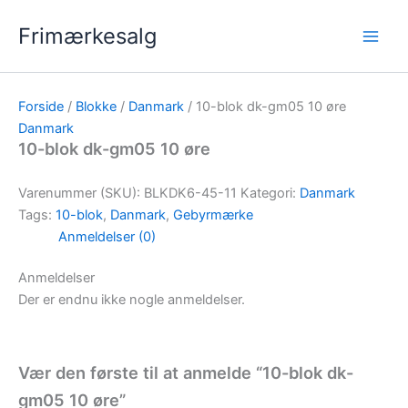
Gå
Frimærkesalg
til
indholdet
Forside
/
Blokke
/
Danmark
/ 10-blok dk-gm05 10 øre
Danmark
10-blok dk-gm05 10 øre
Varenummer (SKU):
BLKDK6-45-11
Kategori:
Danmark
Tags:
10-blok
,
Danmark
,
Gebyrmærke
Anmeldelser (0)
Anmeldelser
Der er endnu ikke nogle anmeldelser.
Vær den første til at anmelde “10-blok dk-
gm05 10 øre”