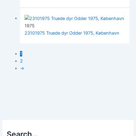
1975
23101975 Truede dyr Odder 1975, København
1
2
→
Search…