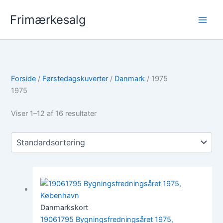
Gå
Frimærkesalg
til
indholdet
Forside
/
Førstedagskuverter
/
Danmark
/ 1975
1975
Viser 1–12 af 16 resultater
Danmarkskort
19061795 Bygningsfredningsåret 1975,