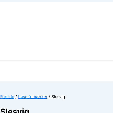
Forside
/
Løse frimærker
/ Slesvig
Slesvig