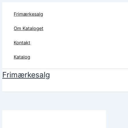
Gå
til
Frimærkesalg
indholdet
Om Kataloget
Kontakt
Katalog
Frimærkesalg