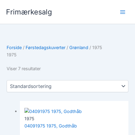
Gå
Frimærkesalg
til
indholdet
Forside
/
Førstedagskuverter
/
Grønland
/ 1975
1975
Viser 7 resultater
1975
04091975 1975, Godthåb