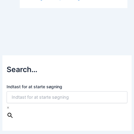
Search…
Indtast for at starte søgning
×