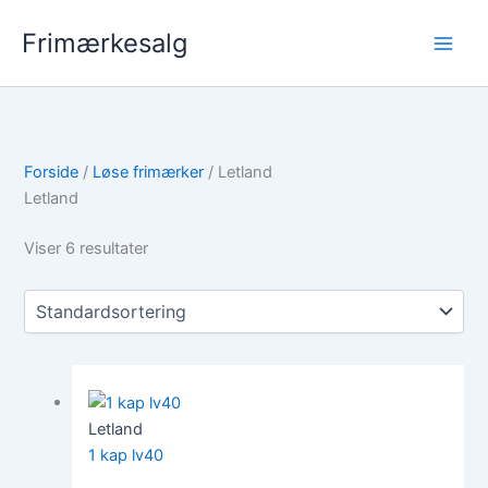
Gå
Frimærkesalg
til
indholdet
Forside
/
Løse frimærker
/ Letland
Letland
Viser 6 resultater
Letland
1 kap lv40