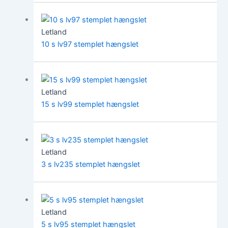
Letland
10 s lv97 stemplet hængslet
Letland
15 s lv99 stemplet hængslet
Letland
3 s lv235 stemplet hængslet
Letland
5 s lv95 stemplet hængslet