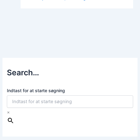
Search…
Indtast for at starte søgning
×