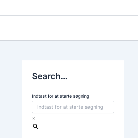
Gå
til
indholdet
Search…
Indtast for at starte søgning
×