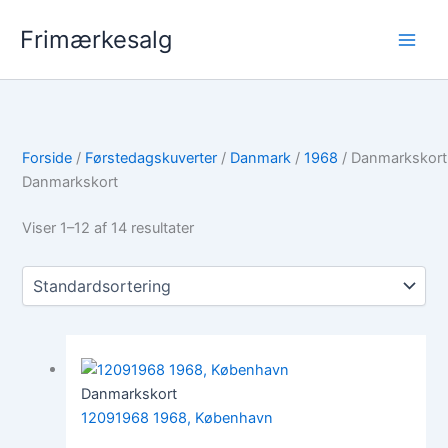
Gå
Frimærkesalg
til
indholdet
Forside
/
Førstedagskuverter
/
Danmark
/
1968
/ Danmarkskort
Danmarkskort
Viser 1–12 af 14 resultater
Danmarkskort
12091968 1968, København