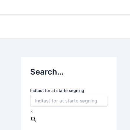
Gå
til
indholdet
Search…
Indtast for at starte søgning
×