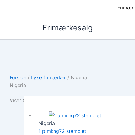
Frimær
Frimærkesalg
Forside
/
Løse frimærker
/ Nigeria
Nigeria
Viser 5 resultater
Nigeria
1 p mi:ng72 stemplet