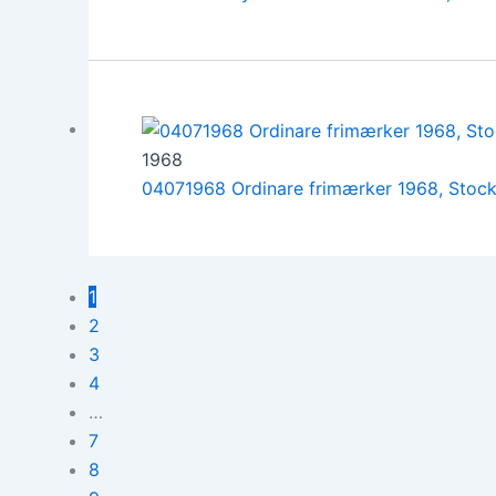
1968
04071968 Ordinare frimærker 1968, Stoc
1
2
3
4
…
7
8