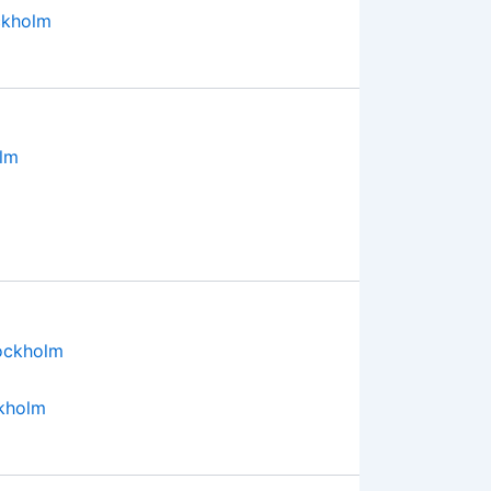
ckholm
m
kholm