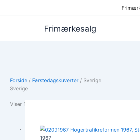
Frimær
Frimærkesalg
Forside
/
Førstedagskuverter
/ Sverige
Sverige
Viser 1–12 af 98 resultater
1967