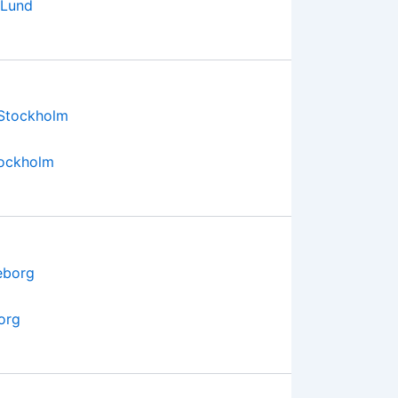
 Lund
tockholm
org