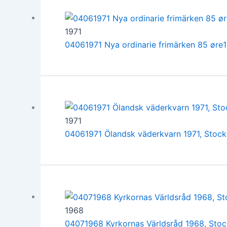
1971
04061971 Nya ordinarie frimärken 85 øre
1971
04061971 Ölandsk väderkvarn 1971, Stoc
1968
04071968 Kyrkornas Världsråd 1968, Sto