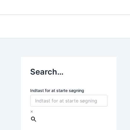
Gå
til
indholdet
Search…
Indtast for at starte søgning
×