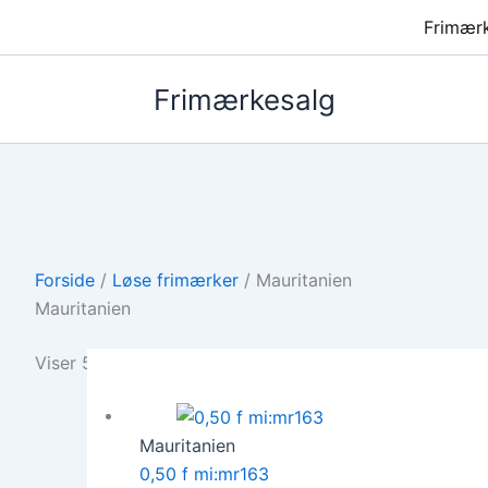
Frimær
Frimærkesalg
Forside
/
Løse frimærker
/ Mauritanien
Mauritanien
Viser 5 resultater
Mauritanien
0,50 f mi:mr163