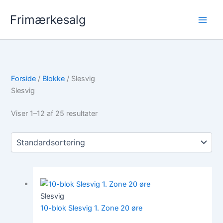
Gå
Frimærkesalg
til
indholdet
Forside
/
Blokke
/ Slesvig
Slesvig
Viser 1–12 af 25 resultater
Slesvig
10-blok Slesvig 1. Zone 20 øre