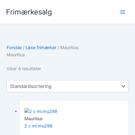
Gå
Frimærkesalg
til
indholdet
Forside
/
Løse frimærker
/ Mauritius
Mauritius
Viser 4 resultater
Mauritius
2 c mi:mu298