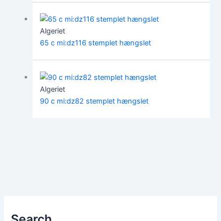
Algeriet
65 c mi:dz116 stemplet hængslet
Algeriet
90 c mi:dz82 stemplet hængslet
Search…