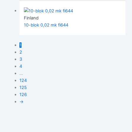
Finland
10-blok 0,02 mk fi644
1
2
3
4
…
124
125
126
→