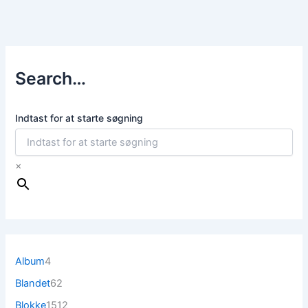
Search…
Indtast for at starte søgning
×
4
Album
4
v
6
Blandet
62
a
2
r
1
Blokke
1512