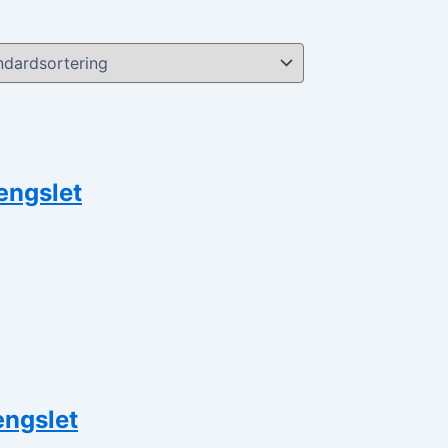
ængslet
ængslet