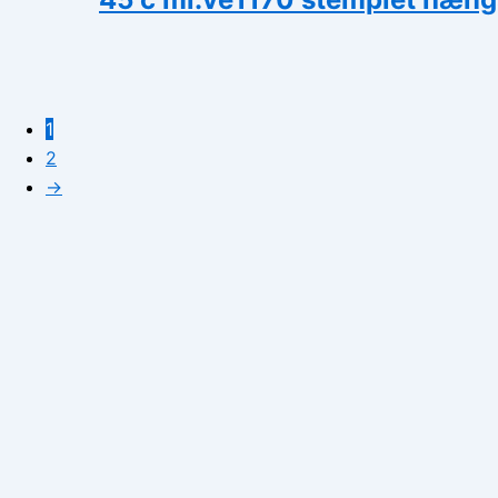
1
2
→