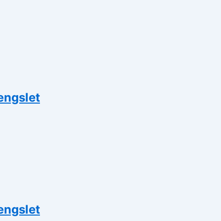
ængslet
ængslet