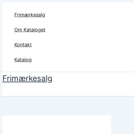
Gå
til
Frimærkesalg
indholdet
Om Kataloget
Kontakt
Katalog
Frimærkesalg