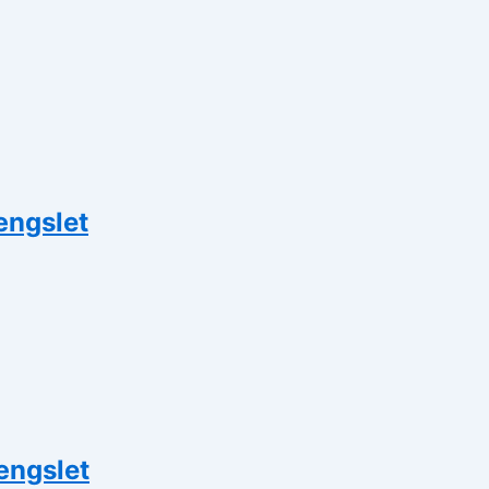
ængslet
ængslet