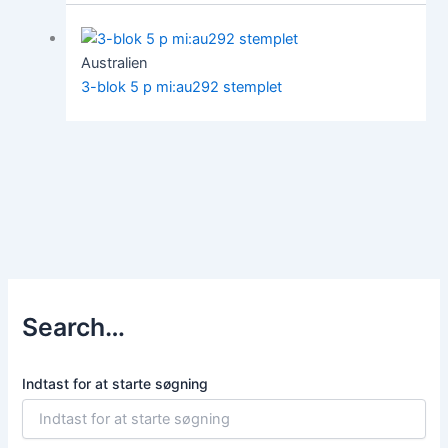
Australien
3-blok 5 p mi:au292 stemplet
Search…
Indtast for at starte søgning