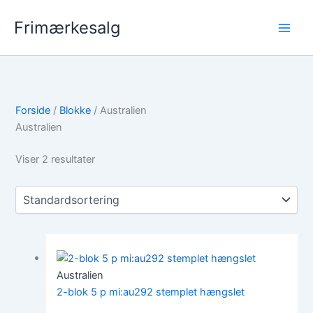
Gå
Frimærkesalg
til
indholdet
Forside
/
Blokke
/ Australien
Australien
Viser 2 resultater
Australien
2-blok 5 p mi:au292 stemplet hængslet