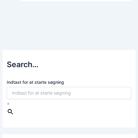
Search…
Indtast for at starte søgning
×