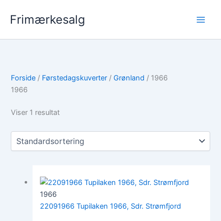
Gå
Frimærkesalg
til
indholdet
Forside
/
Førstedagskuverter
/
Grønland
/ 1966
1966
Viser 1 resultat
1966
22091966 Tupilaken 1966, Sdr. Strømfjord