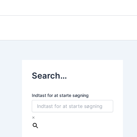
Gå
til
indholdet
Search…
Indtast for at starte søgning
×