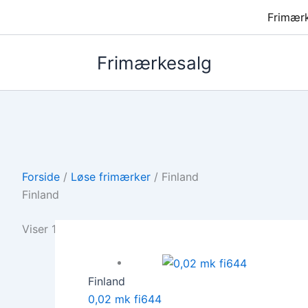
Frimær
Frimærkesalg
Forside
/
Løse frimærker
/ Finland
Finland
Viser 1–12 af 100 resultater
Finland
0,02 mk fi644