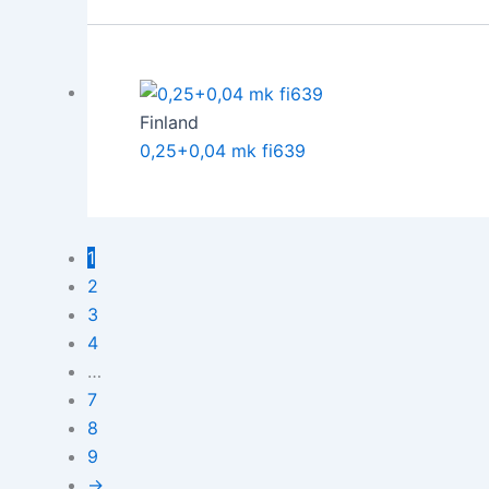
Finland
0,25+0,04 mk fi639
1
2
3
4
…
7
8
9
→